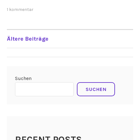
1 kommentar
Ältere Beiträge
BEITRAGSNAVIGATION
Suchen
SUCHEN
RECENT POSTS