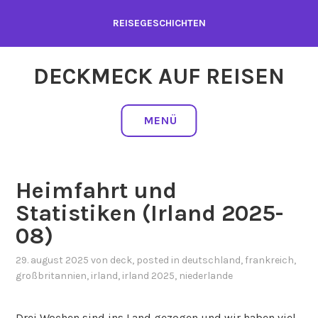
Zum
REISEGESCHICHTEN
Inhalt
springen
DECKMECK AUF REISEN
MENÜ
Heimfahrt und
Statistiken (Irland 2025-
08)
29. august 2025
von
deck
, posted in
deutschland
,
frankreich
,
großbritannien
,
irland
,
irland 2025
,
niederlande
Drei Wochen sind ins Land gezogen und wir haben viel