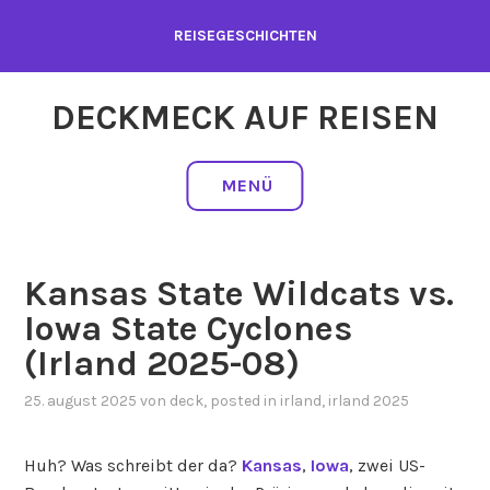
Zum
REISEGESCHICHTEN
Inhalt
springen
DECKMECK AUF REISEN
MENÜ
Kansas State Wildcats vs.
Iowa State Cyclones
(Irland 2025-08)
25. august 2025
von
deck
, posted in
irland
,
irland 2025
Huh? Was schreibt der da?
Kansas
,
Iowa
, zwei US-