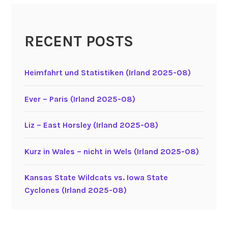
e
r
u
RECENT POSTS
n
g
B
Heimfahrt und Statistiken (Irland 2025-08)
r
a
Ever – Paris (Irland 2025-08)
y
H
Liz – East Horsley (Irland 2025-08)
e
a
Kurz in Wales – nicht in Wels (Irland 2025-08)
d
(
Kansas State Wildcats vs. Iowa State
I
Cyclones (Irland 2025-08)
r
l
a