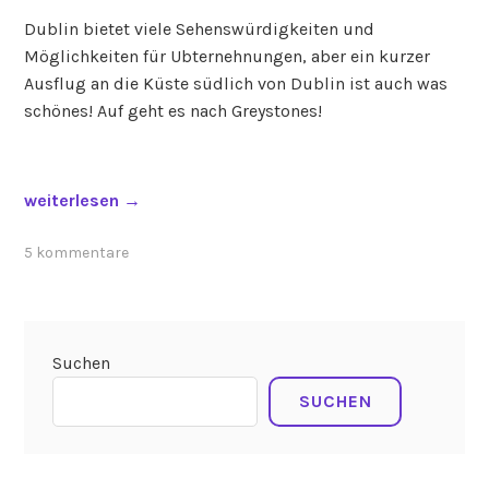
Dublin bietet viele Sehenswürdigkeiten und
Möglichkeiten für Ubternehnungen, aber ein kurzer
Ausflug an die Küste südlich von Dublin ist auch was
schönes! Auf geht es nach Greystones!
„
weiterlesen
→
K
ü
5 kommentare
s
t
e
n
Suchen
w
SUCHEN
a
n
d