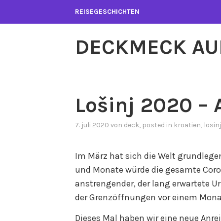
Zum
REISEGESCHICHTEN
Inhalt
springen
DECKMECK AU
Lošinj 2020 – 
7. juli 2020
von
deck
, posted in
kroatien
,
losin
Im März hat sich die Welt grundlege
und Monate würde die gesamte Cor
anstrengender, der lang erwartete U
der Grenzöffnungen vor einem Monat 
Dieses Mal haben wir eine neue Anre