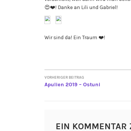
😍❤️! Danke an Lili und Gabriel!
Wir sind da! Ein Traum ❤️!
VORHERIGER BEITRAG
BEITRAGSNAVIGATI
Apulien 2019 – Ostuni
EIN KOMMENTAR 