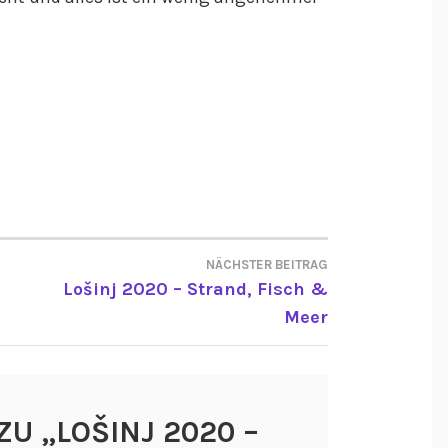
NÄCHSTER BEITRAG
ON
Lošinj 2020 – Strand, Fisch &
Meer
ZU „
LOŠINJ 2020 –