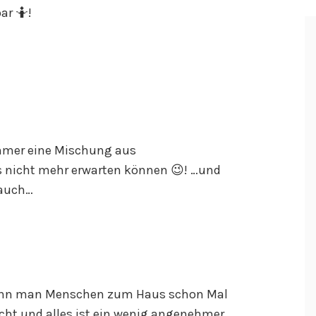
ar 🤷!
immer eine Mischung aus
s nicht mehr erwarten können 😉! …und
 auch…
e, wenn man Menschen zum Haus schon Mal
cht und alles ist ein wenig angenehmer