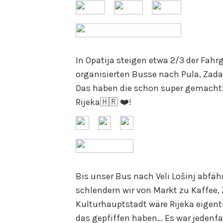
In Opatija steigen etwa 2/3 der Fahr
organisierten Busse nach Pula, Zadar,
Das haben die schon super gemacht! 
Rijeka🇭🇷 ❤️!
Bis unser Bus nach Veli Lošinj abfäh
schlendern wir von Markt zu Kaffee,
Kulturhauptstadt wäre Rijeka eigentl
das gepfiffen haben… Es war jedenfall